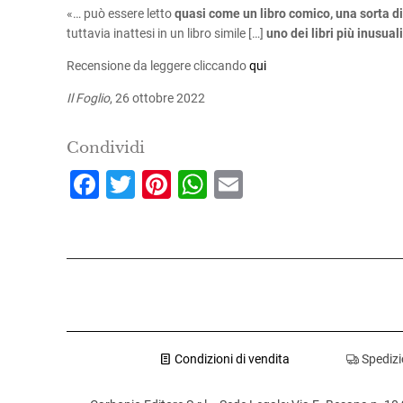
«… può essere letto
quasi come un libro comico, una sorta di 
tuttavia inattesi in un libro simile […]
uno dei libri più inusua
Recensione da leggere cliccando
qui
Il Foglio
, 26 ottobre 2022
Condividi
Facebook
Twitter
Pinterest
WhatsApp
Email
Condizioni di vendita
Spedizio