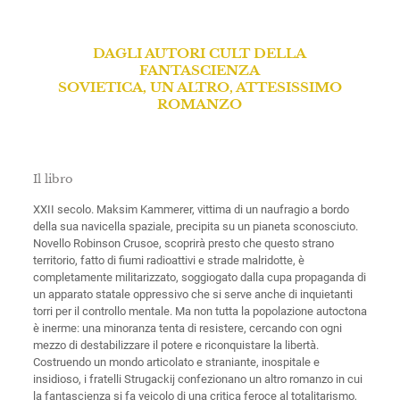
DAGLI AUTORI CULT DELLA
FANTASCIENZA
SOVIETICA, UN ALTRO, ATTESISSIMO
ROMANZO
Il libro
XXII secolo. Maksim Kammerer, vittima di un naufragio a bordo
della sua navicella spaziale, precipita su un pianeta sconosciuto.
Novello Robinson Crusoe, scoprirà presto che questo strano
territorio, fatto di fiumi radioattivi e strade malridotte, è
completamente militarizzato, soggiogato dalla cupa propaganda di
un apparato statale oppressivo che si serve anche di inquietanti
torri per il controllo mentale. Ma non tutta la popolazione autoctona
è inerme: una minoranza tenta di resistere, cercando con ogni
mezzo di destabilizzare il potere e riconquistare la libertà.
Costruendo un mondo articolato e straniante, inospitale e
insidioso, i fratelli Strugackij confezionano un altro romanzo in cui
la fantascienza si fa veicolo di una critica feroce al totalitarismo,