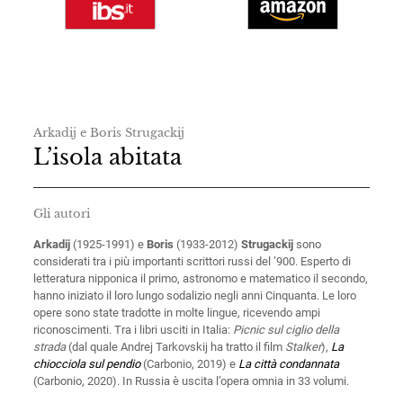
Arkadij e Boris Strugackij
L’isola abitata
Gli autori
Arkadij
(1925-1991) e
Boris
(1933-2012)
Strugackij
sono
considerati tra i più importanti scrittori russi del ’900. Esperto di
letteratura nipponica il primo, astronomo e matematico il secondo,
hanno iniziato il loro lungo sodalizio negli anni Cinquanta. Le loro
opere sono state tradotte in molte lingue, ricevendo ampi
riconoscimenti. Tra i libri usciti in Italia:
Picnic sul ciglio della
strada
(dal quale Andrej Tarkovskij ha tratto il film
Stalker
),
La
chiocciola sul pendio
(Carbonio, 2019) e
La città condannata
(Carbonio, 2020). In Russia è uscita l’opera omnia in 33 volumi.