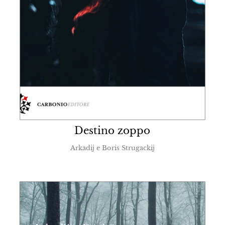
Destino zoppo
Arkadij e Boris Strugackij