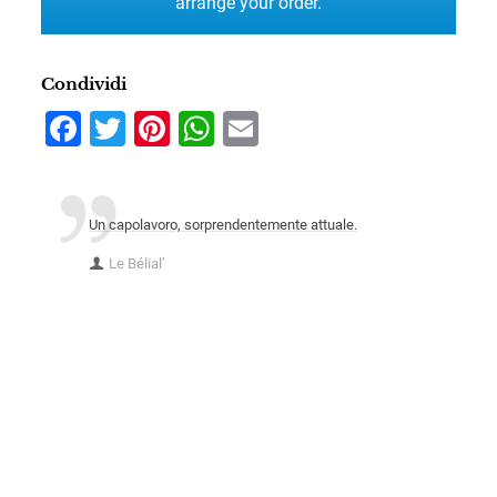
arrange your order.
Condividi
Facebook
Twitter
Pinterest
WhatsApp
Email
Un capolavoro, sorprendentemente attuale.
lte
Le Bélial’
glia,