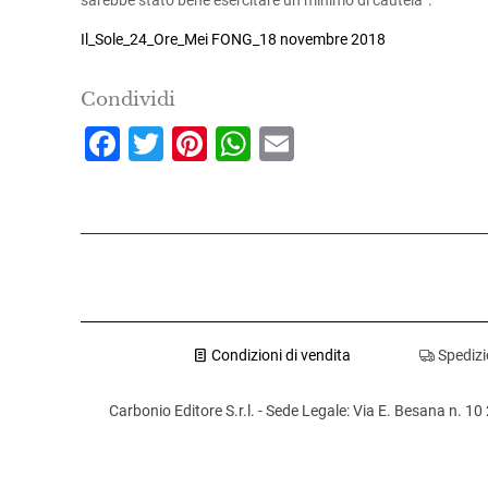
sarebbe stato bene esercitare un minimo di cautela”.
Il_Sole_24_Ore_Mei FONG_18 novembre 2018
Condividi
Facebook
Twitter
Pinterest
WhatsApp
Email
Condizioni di vendita
Spedizio
Carbonio Editore S.r.l. - Sede Legale: Via E. Besana n. 