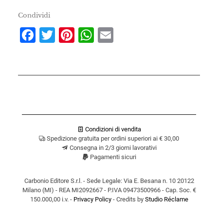
Condividi
Facebook
Twitter
Pinterest
WhatsApp
Email
Condizioni di vendita
Spedizione gratuita per ordini superiori ai € 30,00
Consegna in 2/3 giorni lavorativi
Pagamenti sicuri
Carbonio Editore S.r.l. - Sede Legale: Via E. Besana n. 10 20122
Milano (MI) - REA MI2092667 - P.IVA 09473500966 - Cap. Soc. €
150.000,00 i.v. -
Privacy Policy
- Credits by
Studio Réclame