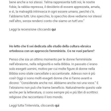
bene anche a noi stessi. Telma rappresenta tutti noi, le nostre
fobie, la rabbia repressa, il desiderio di essere apprezzata, amata,
e sì, la malvagità intrinseca in ogni essere umano, perché c’è,
l’abbiamo tutti. Uno specchio, lo specchio dove vediamo noi stessi
nell’altro, senza renderci conto che siamo un tutt’uno.”
Leggi la recensione cliccando
qui
Ho letto che ti sei dedicata allo studio della cultura ebraica
ortodossa con un approccio femminista. Ce ne vuoi parlare?
Penso che sia un ottimo momento per le donne femministe
nell’ebraismo, nella religiosità e nella Bibbia. In passato c’erano
solo esegeti uomini, motivo per cui molte figure di donne nella
Bibbia sono state cancellate o accantonate. Adesso non è più
così! Oggi ci sono molti esegeti donne che si fanno avanti e
dicono: “Considerate anche noi. Abbiamo anche noi una voce.” E
l’ebraismo non può che trarne beneficio. Naturalmente questo vale
anche per la letteratura, ci sono sempre più e più libri di scrittrici
religiose che raccontano il loro mondo.
Leggi tutta l’intervista, cliccando
qui