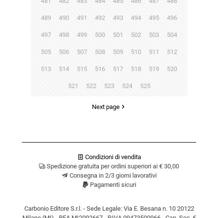
481
482
483
484
485
486
487
488
489
490
491
492
493
494
495
496
497
498
499
500
501
502
503
504
505
506
507
508
509
510
511
512
513
514
515
516
517
518
519
520
521
522
523
524
525
Next page
Condizioni di vendita
Spedizione gratuita per ordini superiori ai € 30,00
Consegna in 2/3 giorni lavorativi
Pagamenti sicuri
Carbonio Editore S.r.l. - Sede Legale: Via E. Besana n. 10 20122
Milano (MI) - REA MI2092667 - P.IVA 09473500966 - Cap. Soc. €