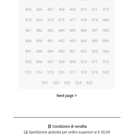
465
466
467
468
469
470
471
472
473
474
475
476
477
478
479
480
481
482
483
484
485
486
487
488
489
490
491
492
493
494
495
496
497
498
499
500
501
502
503
504
505
506
507
508
509
510
511
512
513
514
515
516
517
518
519
520
521
522
523
524
525
Next page
Condizioni di vendita
Spedizione gratuita per ordini superiori ai € 30,00