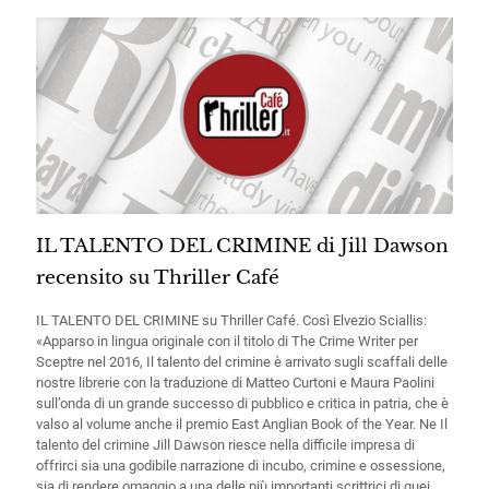
IL TALENTO DEL CRIMINE di Jill Dawson
recensito su Thriller Café
IL TALENTO DEL CRIMINE su Thriller Café. Così Elvezio Sciallis:
«Apparso in lingua originale con il titolo di The Crime Writer per
Sceptre nel 2016, Il talento del crimine è arrivato sugli scaffali delle
nostre librerie con la traduzione di Matteo Curtoni e Maura Paolini
sull’onda di un grande successo di pubblico e critica in patria, che è
valso al volume anche il premio East Anglian Book of the Year. Ne Il
talento del crimine Jill Dawson riesce nella difficile impresa di
offrirci sia una godibile narrazione di incubo, crimine e ossessione,
sia di rendere omaggio a una delle più importanti scrittrici di quei