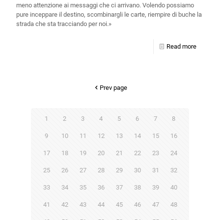
meno attenzione ai messaggi che ci arrivano. Volendo possiamo
pure inceppare il destino, scombinargli le carte, riempire di buche la
strada che sta tracciando per noi.»
Read more
Prev page
1
2
3
4
5
6
7
8
9
10
11
12
13
14
15
16
17
18
19
20
21
22
23
24
25
26
27
28
29
30
31
32
33
34
35
36
37
38
39
40
41
42
43
44
45
46
47
48