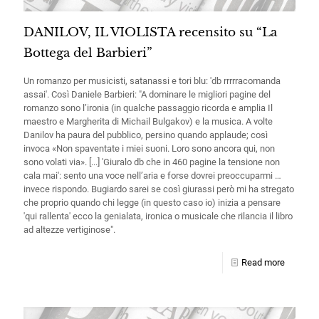
DANILOV, IL VIOLISTA recensito su “La
Bottega del Barbieri”
Un romanzo per musicisti, satanassi e tori blu: 'db rrrrracomanda
assai'. Così Daniele Barbieri: "A dominare le migliori pagine del
romanzo sono l’ironia (in qualche passaggio ricorda e amplia Il
maestro e Margherita di Michail Bulgakov) e la musica. A volte
Danilov ha paura del pubblico, persino quando applaude; così
invoca «Non spaventate i miei suoni. Loro sono ancora qui, non
sono volati via». [...] 'Giuralo db che in 460 pagine la tensione non
cala mai': sento una voce nell’aria e forse dovrei preoccuparmi …
invece rispondo. Bugiardo sarei se così giurassi però mi ha stregato
che proprio quando chi legge (in questo caso io) inizia a pensare
'qui rallenta' ecco la genialata, ironica o musicale che rilancia il libro
ad altezze vertiginose".
Read more