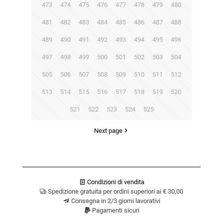
473
474
475
476
477
478
479
480
481
482
483
484
485
486
487
488
489
490
491
492
493
494
495
496
497
498
499
500
501
502
503
504
505
506
507
508
509
510
511
512
513
514
515
516
517
518
519
520
521
522
523
524
525
Next page
Condizioni di vendita
Spedizione gratuita per ordini superiori ai € 30,00
Consegna in 2/3 giorni lavorativi
Pagamenti sicuri